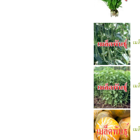
เมล็
เมล็
เมล็