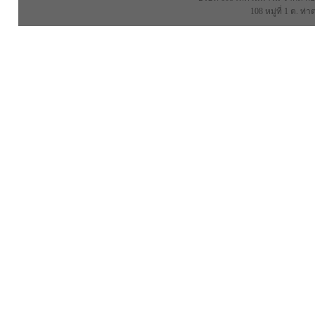
108 หมู่ที่ 1 ต. 