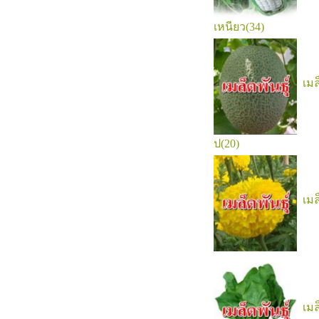
เหนียว(34)
เมล็
ป(20)
เมล็
เมล็