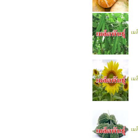
เมล็
เมล็
เมล็