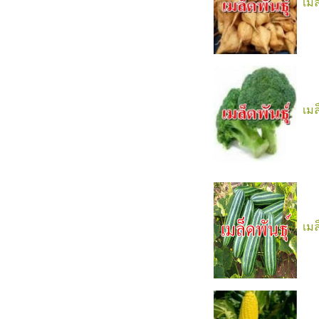
เมล็
เมล็
เมล็