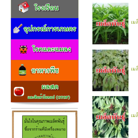
เมล็
เมล็
เมล็