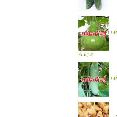
เมล็
อ่อน(12)
เมล็