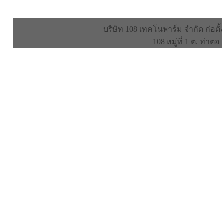
บริษัท 108 เทคโนฟาร์ม จำกัด ก่อตั้
108 หมู่ที่ 1 ต. ท่